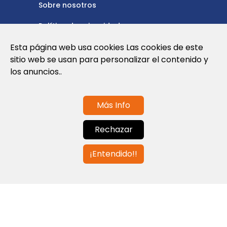
Sobre nosotros
Política de privacidad
Política de cookies
Esta página web usa cookies Las cookies de este
sitio web se usan para personalizar el contenido y
Nota Legal y Condiciones de Uso de la
los anuncios..
Web
Más Info
Contáctanos
Rechazar
info@globalagents.net
¡Entendido!!
Contáctanos
Noticias
Empleos
Newsletters