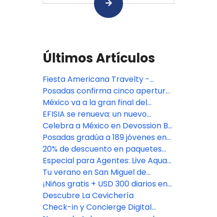
Últimos Artículos
Fiesta Americana Travelty -
Oferta especial TA DEAL
Posadas confirma cinco aperturas
premium en México: Isla Mujeres,
México va a la gran final del
Riviera Maya y CDMX
Bocuse d'Or 2027, con jurado de
EFISIA se renueva: un nuevo
Fiesta Americana Travelty
refugio mediterráneo en Fiesta
Celebra a México en Devossion By
Americana Riviera Nayarit
Live Aqua
Posadas gradúa a 189 jóvenes en
su programa de empoderamiento
20% de descuento en paquetes
educativo
vacacionales con Fiesta
Especial para Agentes: Live Aqua
Americana Travelty Collection
San Miguel de Allende
Tu verano en San Miguel de
Allende comienza aquí
¡Niños gratis + USD 300 diarios en
Resort Credit en Grand Fiesta
Descubre La Cevichería
Americana Los Cabos!
Check-in y Concierge Digital