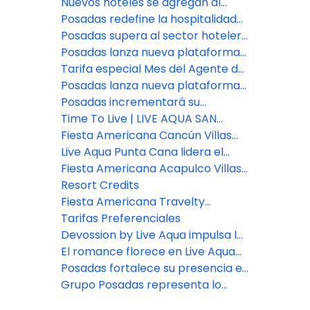
impulsado por Agentforce
Nuevos hoteles se agregan al
portafolio de Posadas
Posadas redefine la hospitalidad
con el lanzamiento de Fiesta
Posadas supera al sector hotelero
Americana Travelty Exclusive
en experiencia del cliente
Posadas lanza nueva plataforma
Experiences
de reservas para asesores de
Tarifa especial Mes del Agente de
viajes
Viajes: Fiesta Americana Travelty
Posadas lanza nueva plataforma
Collection
de reservas para asesores de
Posadas incrementará su
viajes
inventario de habitaciones en un
Time To Live | LIVE AQUA SAN
7% este año
MIGUEL DE ALLENDE
Fiesta Americana Cancún Villas
presenta dos nuevas categorías
Live Aqua Punta Cana lidera el
de Villas Premium en Punta
bienestar en República
Fiesta Americana Acapulco Villas:
Cancún
Dominicana
Nuevos espacios para vivir
Resort Credits
experiencias inolvidables
Fiesta Americana Travelty
presenta nuevas marcas y
Tarifas Preferenciales
destinos.
Devossion by Live Aqua impulsa la
expansión de Posadas
El romance florece en Live Aqua
San Miguel de Allende
Posadas fortalece su presencia en
el sureste con la apertura del
Grupo Posadas representa lo
nuevo Fiesta Inn Express Cancún
mejor en hospitalidad