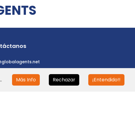
GENTS
táctanos
@globalagents.net
.
Más Info
Rechazar
¡Entendido!!
eloped with
ULANDU