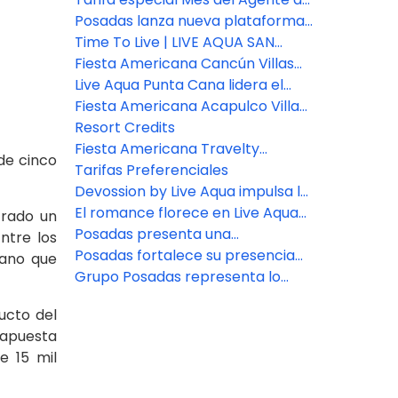
viajes
Viajes: Fiesta Americana Travelty
Posadas lanza nueva plataforma
Collection
de reservas para asesores de
Time To Live | LIVE AQUA SAN
viajes
MIGUEL DE ALLENDE
Fiesta Americana Cancún Villas
presenta dos nuevas categorías
Live Aqua Punta Cana lidera el
de Villas Premium en Punta
bienestar en República
Fiesta Americana Acapulco Villas:
Cancún
Dominicana
Nuevos espacios para vivir
Resort Credits
experiencias inolvidables
Fiesta Americana Travelty
de cinco
presenta nuevas marcas y
Tarifas Preferenciales
destinos.
Devossion by Live Aqua impulsa la
expansión de Posadas
El romance florece en Live Aqua
trado un
San Miguel de Allende
Posadas presenta una
ntre los
experiencia de bienestar en
Posadas fortalece su presencia
cano que
Zamna Festival 2026
en el sureste con la apertura del
Grupo Posadas representa lo
nuevo Fiesta Inn Express Cancún
mejor en hospitalidad
ucto del
Cumbres
 apuesta
e 15 mil