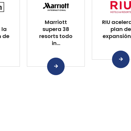
Marriott
RIU aceler
 la
supera 38
plan de
n de
resorts todo
expansión 
in...