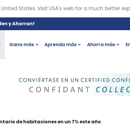
 United States. Visit USA's web for a much better ex
den y Ahorran!
S
Gana más
Aprenda más
Ahorra más
E
tario de habitaciones en un 7% este año