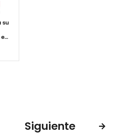
a su
e...
Siguiente