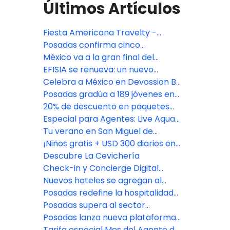
Últimos Artículos
Fiesta Americana Travelty -
Oferta especial TA DEAL
Posadas confirma cinco
aperturas premium en México:
México va a la gran final del
Isla Mujeres, Riviera Maya y CDMX
Bocuse d'Or 2027, con jurado de
EFISIA se renueva: un nuevo
Fiesta Americana Travelty
refugio mediterráneo en Fiesta
Celebra a México en Devossion By
Americana Riviera Nayarit
Live Aqua
Posadas gradúa a 189 jóvenes en
su programa de
20% de descuento en paquetes
empoderamiento educativo
vacacionales con Fiesta
Especial para Agentes: Live Aqua
Americana Travelty Collection
San Miguel de Allende
Tu verano en San Miguel de
Allende comienza aquí
¡Niños gratis + USD 300 diarios en
Resort Credit en Grand Fiesta
Descubre La Cevichería
Americana Los Cabos!
Check-in y Concierge Digital
impulsado por Agentforce
Nuevos hoteles se agregan al
portafolio de Posadas
Posadas redefine la hospitalidad
con el lanzamiento de Fiesta
Posadas supera al sector
Americana Travelty Exclusive
hotelero en experiencia del
Posadas lanza nueva plataforma
Experiences
cliente
de reservas para asesores de
Tarifa especial Mes del Agente de