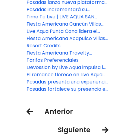
viajes
Viajes: Fiesta Americana Travelty
Posadas lanza nueva plataforma
Collection
de reservas para asesores de
Posadas incrementará su
viajes
inventario de habitaciones en un
Time To Live | LIVE AQUA SAN
7% este año
MIGUEL DE ALLENDE
Fiesta Americana Cancún Villas
presenta dos nuevas categorías
Live Aqua Punta Cana lidera el
de Villas Premium en Punta
bienestar en República
Fiesta Americana Acapulco Villas:
Cancún
Dominicana
Nuevos espacios para vivir
Resort Credits
experiencias inolvidables
Fiesta Americana Travelty
presenta nuevas marcas y
Tarifas Preferenciales
destinos.
Devossion by Live Aqua impulsa la
expansión de Posadas
El romance florece en Live Aqua
San Miguel de Allende
Posadas presenta una experiencia
de bienestar en Zamna Festival
Posadas fortalece su presencia en
2026
el sureste con la apertura del
nuevo Fiesta Inn Express Cancún
Anterior
Cumbres
Siguiente