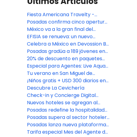
Últimos Artículos
Fiesta Americana Travelty -
Oferta especial TA DEAL
Posadas confirma cinco aperturas
premium en México: Isla Mujeres,
México va a la gran final del
Riviera Maya y CDMX
Bocuse d'Or 2027, con jurado de
EFISIA se renueva: un nuevo
Fiesta Americana Travelty
refugio mediterráneo en Fiesta
Celebra a México en Devossion By
Americana Riviera Nayarit
Live Aqua
Posadas gradúa a 189 jóvenes en
su programa de empoderamiento
20% de descuento en paquetes
educativo
vacacionales con Fiesta
Especial para Agentes: Live Aqua
Americana Travelty Collection
San Miguel de Allende
Tu verano en San Miguel de
Allende comienza aquí
¡Niños gratis + USD 300 diarios en
Resort Credit en Grand Fiesta
Descubre La Cevichería
Americana Los Cabos!
Check-in y Concierge Digital
impulsado por Agentforce
Nuevos hoteles se agregan al
portafolio de Posadas
Posadas redefine la hospitalidad
con el lanzamiento de Fiesta
Posadas supera al sector hotelero
Americana Travelty Exclusive
en experiencia del cliente
Posadas lanza nueva plataforma
Experiences
de reservas para asesores de
Tarifa especial Mes del Agente de