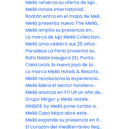
crecimiento sólido y sostenido a
Meliá Whale Lagoon
a Cozumel de la mano de Meliá
Meliá refuerza su oferta de lujo
nivel nacional e internacional
con nuevas aperturas en 2026
Meliá Hotels International
desembarca en Cusco con su
Roatán entra en el mapa de Meliá
primer hotel en la capital histórica
como nuevo destino de ensueño
Meliá presenta nuevo The Meliá
del Imperio Inca
en el caribe hondureño
Collection en la Patagonia
Meliá amplía su presencia en
Argentina.
Argentina con un nuevo hotel en
La marca de lujo Meliá Collection
Salta
debutará en Perú con un nuevo
Meliá Lima celebró sus 25 años
hotel boutique en el centro
reconociendo a su mayor tesoro:
Paradisus La Perla presenta su
histórico de Lima
su gente
exclusivo concepto FACE SPAce
Rafa Nadal inaugura ZEL Punta
Cana
Casa Lucia, la nueva joya de la
marca The Meliá Collection que
La marca Meliá Hotels & Resorts
unirá arte y hospitalidad en
llegará a Venecia en 2025
Meliá revoluciona la experiencia
Buenos Aires
integral del cliente con su nueva
Meliá lidera el sector hotelero
app
mundial en sostenibilidad, según
Meliá anuncia en FITUR un año de
S&P Global
intensa expansión geográfica y
Grupo Mirgor y Meliá Hotels
consolidación de su apuesta por
International desarrollarán un
INNSiDE by Meliá pone rumbo a
los segmentos Premium y de Lujo
hotel de lujo en Ushuaia
Argentina y consolida su
Meliá Casa Maya abre este
expansión en América Latina
diciembre 2024
Meliá expande su presencia en RD
con INNSiDE by Meliá
El corazón del mediterráneo llega