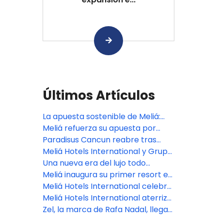
Últimos Artículos
La apuesta sostenible de Meliá:
Logros globales y un modelo de
Meliá refuerza su apuesta por
transición energética desde
Argentina con dos nuevos hoteles
Paradisus Cancun reabre tras
Cusco
en Mendoza, uno de los destinos
renovación de $50 millones
Meliá Hotels International y Grupo
más fascinantes de Sudamérica
Puntacana se unen para el
Una nueva era del lujo todo
desarrollo del Paradisus Miches, el
incluido llega a Bali con la
Meliá inaugura su primer resort en
próximo resort de lujo todo
apertura de Paradisus by Meliá
Maldivas
Meliá Hotels International celebra
incluido de República Dominicana
en FITUR su 70º aniversario,
Meliá Hotels International aterriza
anticipando una nueva etapa de
en el paraíso: Maldivas recibe a
Zel, la marca de Rafa Nadal, llega