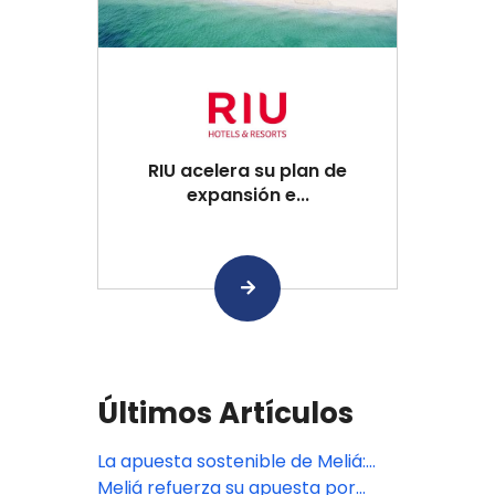
RIU acelera su plan de
expansión e...
Últimos Artículos
La apuesta sostenible de Meliá:
Logros globales y un modelo de
Meliá refuerza su apuesta por