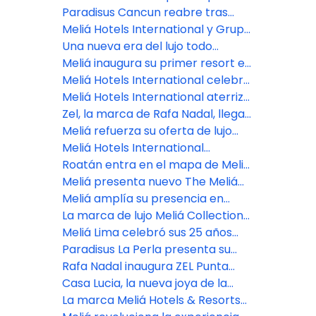
transición energética desde
Argentina con dos nuevos hoteles
Paradisus Cancun reabre tras
Cusco
en Mendoza, uno de los destinos
renovación de $50 millones
Meliá Hotels International y Grupo
más fascinantes de Sudamérica
Puntacana se unen para el
Una nueva era del lujo todo
desarrollo del Paradisus Miches, el
incluido llega a Bali con la
Meliá inaugura su primer resort en
próximo resort de lujo todo
apertura de Paradisus by Meliá
Maldivas
Meliá Hotels International celebra
incluido de República Dominicana
en FITUR su 70º aniversario,
Meliá Hotels International aterriza
anticipando una nueva etapa de
en el paraíso: Maldivas recibe a
Zel, la marca de Rafa Nadal, llega
crecimiento sólido y sostenido a
Meliá Whale Lagoon
a Cozumel de la mano de Meliá
Meliá refuerza su oferta de lujo
nivel nacional e internacional
con nuevas aperturas en 2026
Meliá Hotels International
desembarca en Cusco con su
Roatán entra en el mapa de Meliá
primer hotel en la capital histórica
como nuevo destino de ensueño
Meliá presenta nuevo The Meliá
del Imperio Inca
en el caribe hondureño
Collection en la Patagonia
Meliá amplía su presencia en
Argentina.
Argentina con un nuevo hotel en
La marca de lujo Meliá Collection
Salta
debutará en Perú con un nuevo
Meliá Lima celebró sus 25 años
hotel boutique en el centro
reconociendo a su mayor tesoro:
Paradisus La Perla presenta su
histórico de Lima
su gente
exclusivo concepto FACE SPAce
Rafa Nadal inaugura ZEL Punta
Cana
Casa Lucia, la nueva joya de la
marca The Meliá Collection que
La marca Meliá Hotels & Resorts