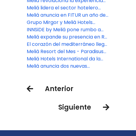
unirá arte y hospitalidad en
llegará a Venecia en 2025
Meliá revoluciona la experiencia
Buenos Aires
integral del cliente con su nueva
Meliá lidera el sector hotelero
app
mundial en sostenibilidad, según
Meliá anuncia en FITUR un año de
S&P Global
intensa expansión geográfica y
Grupo Mirgor y Meliá Hotels
consolidación de su apuesta por
International desarrollarán un
INNSiDE by Meliá pone rumbo a
los segmentos Premium y de Lujo
hotel de lujo en Ushuaia
Argentina y consolida su
Meliá expande su presencia en RD
expansión en América Latina
con INNSiDE by Meliá
El corazón del mediterráneo llega
al Caribe: ZEL Punta Cana abre sus
Meliá Resort del Mes - Paradisus
puertas
Playa del Carmen
Meliá Hotels International da la
bienvenida a los miembros
Meliá anuncia dos nuevas
peludos de la familia con un
aperturas en Buenos Aires,
programa pet friendly mejorado
impulsando su expansión en
Anterior
Argentina
Siguiente