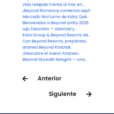
para transformar tu "escapada"
Vida relajada frente al mar en
en un "viaje" inolvidable
Beyond Kata
¡Beyond Romance comienza aquí!
Mercado Nocturno de Kata; Qué
comer, comprar y ver en el
Bienvenidos a Beyond Limits 2026
mercado más vibrante de Phuket
Lujo Descalzo — Libertad y
Elegancia a la Orilla del Mar
Kata Group & Beyond Resorts dan
la bienvenida a la 37.ª Regata
Con Beyond Resorts, prepárate
Phuket King’s Cup por todo lo alto
para Tailandia: un viaje donde los
ananea Beyond Khaolak
sabores serán tu guía.
¡Descubre el nuevo Ananea
Beyond Khaolak!
Beyond Skywalk Nangshi — Una
experiencia más allá de la
relajación.
Anterior
Siguiente