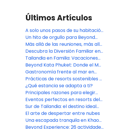
Últimos Artículos
A solo unos pasos de su habitación
al mar
Un hito de orgullo para Beyond
Skywalk Nangshi
Más allá de las reuniones, más allá
de las expectativas
Descubra la Diversión Familiar en
Pamookkoo Resort Phuket
Tailandia en Familia: Vacaciones
de Verano Inolvidables
Beyond Kata Phuket: Donde el Mar
es Parte de la Experiencia
Gastronomía frente al mar en
Beyond Karon Phuket
Prácticas de resorts sostenibles y
ecológicos en el sur de Tailandia
¿Qué estancia se adapta a ti?
Principales razones para elegir
una estancia en un resort en el sur
Eventos perfectos en resorts del
de Tailandia
sur de Tailandia
Sur de Tailandia: el destino ideal
para todo tipo de viajero
El arte de despertar entre nubes
Una escapada tranquila en Khao
Lak, Phang Nga
Beyond Experience: 26 actividades