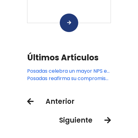
Últimos Artículos
Posadas celebra un mayor NPS en
2025: un triunfo de la excelencia
Posadas reafirma su compromiso
en hospitalidad
con las comunidades a través de
Fundación Posadas
Anterior
Siguiente