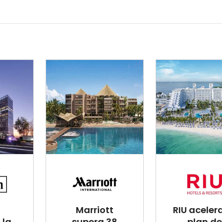
Marriott
RIU aceler
 la
supera 38
plan de