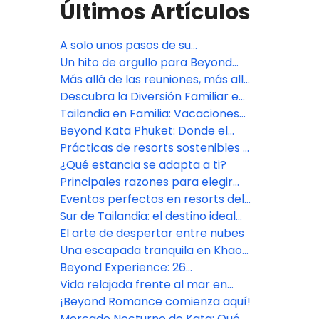
Últimos Artículos
A solo unos pasos de su
habitación al mar
Un hito de orgullo para Beyond
Skywalk Nangshi
Más allá de las reuniones, más allá
de las expectativas
Descubra la Diversión Familiar en
Pamookkoo Resort Phuket
Tailandia en Familia: Vacaciones
de Verano Inolvidables
Beyond Kata Phuket: Donde el
Mar es Parte de la Experiencia
Prácticas de resorts sostenibles y
ecológicos en el sur de Tailandia
¿Qué estancia se adapta a ti?
Principales razones para elegir
una estancia en un resort en el
Eventos perfectos en resorts del
sur de Tailandia
sur de Tailandia
Sur de Tailandia: el destino ideal
para todo tipo de viajero
El arte de despertar entre nubes
Una escapada tranquila en Khao
Lak, Phang Nga
Beyond Experience: 26
actividades para transformar tu
Vida relajada frente al mar en
"escapada" en un "viaje"
Beyond Kata
¡Beyond Romance comienza aquí!
inolvidable
Mercado Nocturno de Kata; Qué