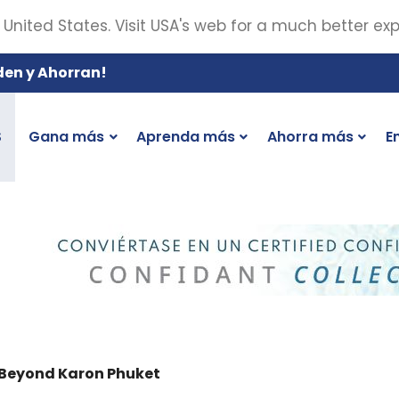
 United States. Visit USA's web for a much better ex
den y Ahorran!
S
Gana más
Aprenda más
Ahorra más
E
 Beyond Karon Phuket