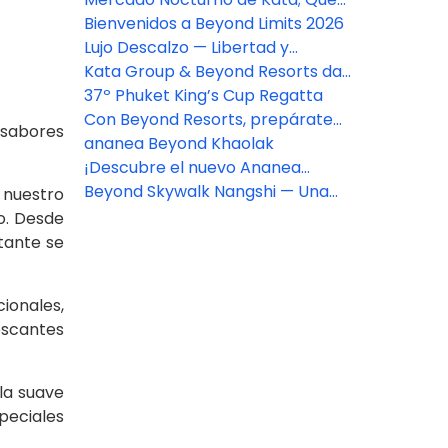
comer, comprar y ver en el
Bienvenidos a Beyond Limits 2026
mercado más vibrante de Phuket
Lujo Descalzo — Libertad y
Elegancia a la Orilla del Mar
Kata Group & Beyond Resorts dan
la bienvenida a la 37.ª Regata
37º Phuket King’s Cup Regatta
Phuket King’s Cup por todo lo alto
Con Beyond Resorts, prepárate
 sabores
para Tailandia: un viaje donde los
ananea Beyond Khaolak
sabores serán tu guía.
¡Descubre el nuevo Ananea
Beyond Khaolak!
Beyond Skywalk Nangshi — Una
 nuestro
experiencia más allá de la
o. Desde
relajación.
tante se
ionales,
escantes
 la suave
peciales