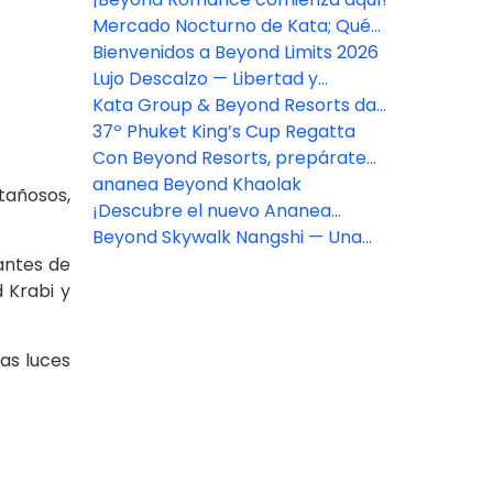
inolvidable
Mercado Nocturno de Kata; Qué
comer, comprar y ver en el
Bienvenidos a Beyond Limits 2026
mercado más vibrante de Phuket
Lujo Descalzo — Libertad y
Elegancia a la Orilla del Mar
Kata Group & Beyond Resorts dan
la bienvenida a la 37.ª Regata
37º Phuket King’s Cup Regatta
Phuket King’s Cup por todo lo alto
Con Beyond Resorts, prepárate
para Tailandia: un viaje donde los
ananea Beyond Khaolak
tañosos,
sabores serán tu guía.
¡Descubre el nuevo Ananea
Beyond Khaolak!
Beyond Skywalk Nangshi — Una
experiencia más allá de la
antes de
relajación.
 Krabi y
las luces