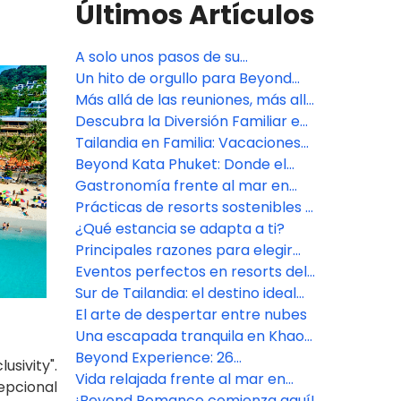
Últimos Artículos
A solo unos pasos de su
habitación al mar
Un hito de orgullo para Beyond
Skywalk Nangshi
Más allá de las reuniones, más allá
de las expectativas
Descubra la Diversión Familiar en
Pamookkoo Resort Phuket
Tailandia en Familia: Vacaciones
de Verano Inolvidables
Beyond Kata Phuket: Donde el
Mar es Parte de la Experiencia
Gastronomía frente al mar en
Beyond Karon Phuket
Prácticas de resorts sostenibles y
ecológicos en el sur de Tailandia
¿Qué estancia se adapta a ti?
Principales razones para elegir
una estancia en un resort en el
Eventos perfectos en resorts del
sur de Tailandia
sur de Tailandia
Sur de Tailandia: el destino ideal
para todo tipo de viajero
El arte de despertar entre nubes
Una escapada tranquila en Khao
Lak, Phang Nga
Beyond Experience: 26
sivity".
actividades para transformar tu
Vida relajada frente al mar en
epcional
"escapada" en un "viaje"
Beyond Kata
¡Beyond Romance comienza aquí!