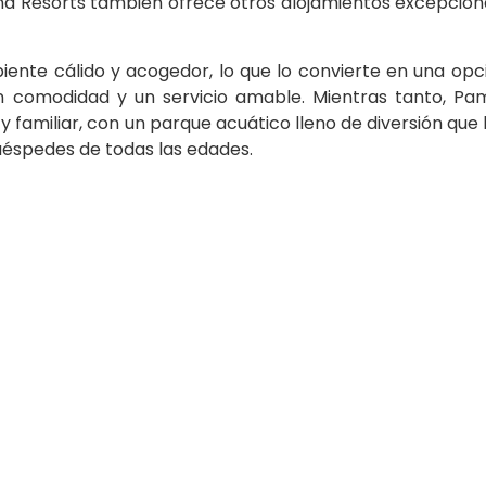
d Resorts también ofrece otros alojamientos excepcion
ente cálido y acogedor, lo que lo convierte en una opci
an comodidad y un servicio amable. Mientras tanto, P
 familiar, con un parque acuático lleno de diversión que 
uéspedes de todas las edades.