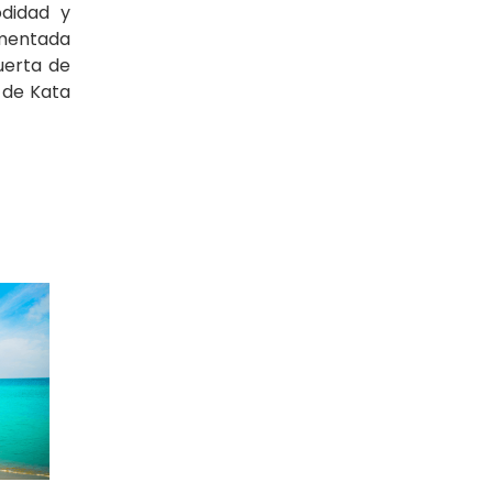
odidad y
ementada
uerta de
 de Kata