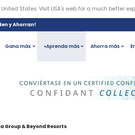
 United States. Visit USA's web for a much better ex
den y Ahorran!
Gana más
Aprenda más
Ahorra más
E
●
a Group & Beyond Resorts