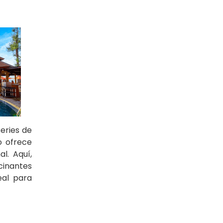
eries de
o ofrece
l. Aquí,
cinantes
eal para