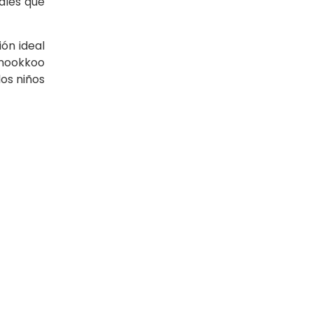
ales que
ón ideal
amookkoo
los niños