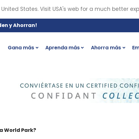
 United States. Visit USA's web for a much better ex
den y Ahorran!
Gana más
Aprenda más
Ahorra más
Em
a World Park?