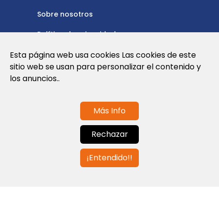
Sobre nosotros
Política de privacidad
Política de cookies
Esta página web usa cookies Las cookies de este
sitio web se usan para personalizar el contenido y
Nota Legal y Condiciones de Uso de la
los anuncios..
Web
Más Info
Contáctanos
Rechazar
info@globalagents.net
¡Entendido!!
Contáctanos
Noticias
Empleos