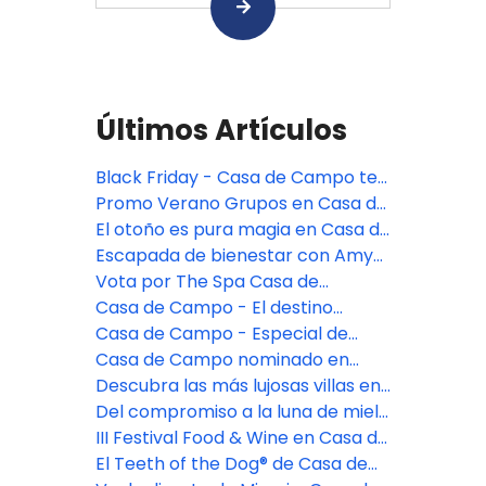
Últimos Artículos
Black Friday - Casa de Campo te
invita al paraíso
Promo Verano Grupos en Casa de
Campo
El otoño es pura magia en Casa de
Campo
Escapada de bienestar con Amy
Rosoff Davis
Vota por The Spa Casa de
Campo®...
Casa de Campo - El destino
perfecto para vacaciones en
Casa de Campo - Especial de
familia
Mayo
Casa de Campo nominado en
Readers’ Choice Awards 2025
Descubra las más lujosas villas en
la República Dominicana
Del compromiso a la luna de miel:
Un romance perfecto en Casa De
III Festival Food & Wine en Casa de
Campo
Campo Resort
El Teeth of the Dog® de Casa de