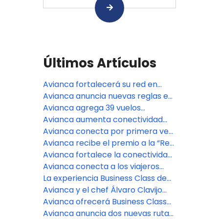
Últimos Artículos
Avianca fortalecerá su red en
Estados Unidos con nuevas
Avianca anuncia nuevas reglas en
frecuencias y vuelos
el equipaje de mano: de qué trata
Avianca agrega 39 vuelos
permanentes
y para quiénes aplica
semanales y reanuda populares
Avianca aumenta conectividad
rutas estacionales entre Estados
entre Colombia y Argentina con
Avianca conecta por primera vez
Unidos y Latinoamérica
más vuelos en la ruta Bogotá -
a Monterrey con Bogotá y más de
Avianca recibe el premio a la “Red
Córdoba
80 destinos en el mundo
Más Mejorada” en los Cranky
Avianca fortalece la conectividad
Network Awards 2025
entre Colombia y Argentina con
Avianca conecta a los viajeros
tres nuevas frecuencias a Ezeiza
peruanos con La Habana vía
La experiencia Business Class de
Bogotá
Avianca ya está disponible en más
Avianca y el chef Álvaro Clavijo
de 30 rutas de las Américas
presentan un menú exclusivo para
Avianca ofrecerá Business Class
Business Class en la ruta Bogotá-
en 34 rutas de las Américas
Avianca anuncia dos nuevas rutas