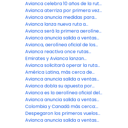
París
para conectar a Bogotá con
Avianca celebra 10 años de la ruta
Georgetown, Guyana, y a Medellín
directa Bogotá-Londres
Avianca aterriza por primera vez
con Ciudad de Panamá
en Tulum para conectar a la
Avianca anuncia medidas para
Riviera Maya con 75 destinos en el
proteger a los pasajeros y la
Avianca lanza nueva ruta a
mundo a través de Bogotá
conectividad del país
Guayaquil y más frecuencias a San
Avianca será la primera aerolínea
José desde Buenos Aires
de Sudamérica en volar a Tulum
Avianca anuncia salida a ventas
de la ruta directa Bogotá-Chicago
Avianca, aerolínea oficial de los
comités olímpicos de Colombia,
Avianca reactiva once rutas
Ecuador y El Salvador
estacionales desde los Estados
Emirates y Avianca lanzan
Unidos para conectar más con las
acuerdo de código compartido
Avianca solicitará operar la ruta
Américas
recíproco a través de sus destinos
directa entre Brasilia y Bogotá
América Latina, más cerca de
en Europa
desde octubre
Europa: ya está a la venta la
Avianca anuncia salida a ventas
nueva ruta directa Bogotá – París
de nuevas rutas para conectar a
Avianca dobla su apuesta por
de Avianca
Medellín con Buenos Aires,
Ipiales y anuncia una frecuencia
Avianca es la aerolínea oficial del
Santiago y Lima
adicional diaria en la ruta que
Carnaval de Barranquilla
Avianca anuncia salida a ventas
conecta con Bogotá
de nueva ruta para volar entre
Colombia y Canadá más cerca:
Medellín y Aruba
avianca salida a ventas de nueva
Despegaron los primeros vuelos
ruta Bogotá-Montreal y suma un
de avianca para conectar a
Avianca anuncia salida a ventas
nuevo destino
Bogotá con Cuzco en Perú y
de dos nuevas rutas para