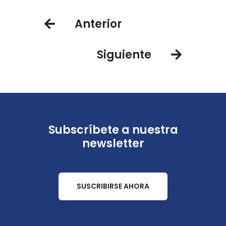
Tegucigalpa en Honduras
conectar a Bogotá con
Anterior
Tegucigalpa vía Palmerola y
Cusco
Siguiente
Subscríbete a nuestra
newsletter
SUSCRIBIRSE AHORA