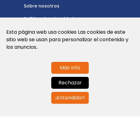
Sobre nosotros
Política de privacidad
Política de cookies
Esta página web usa cookies Las cookies de este
sitio web se usan para personalizar el contenido y
Nota Legal y Condiciones de Uso de la
los anuncios..
Web
Más Info
Contáctanos
Rechazar
info@globalagents.net
¡Entendido!!
Contáctanos
Noticias
Empleos