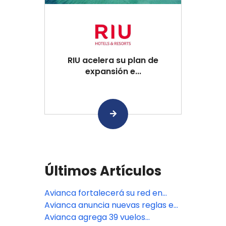
RIU acelera su plan de
expansión e...
Últimos Artículos
Avianca fortalecerá su red en
Estados Unidos con nuevas
Avianca anuncia nuevas reglas en
frecuencias y vuelos
el equipaje de mano: de qué trata
Avianca agrega 39 vuelos