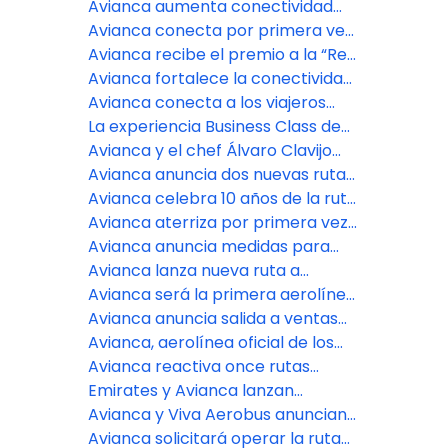
permanentes
y para quiénes aplica
semanales y reanuda populares
Avianca aumenta conectividad
rutas estacionales entre Estados
entre Colombia y Argentina con
Avianca conecta por primera vez
Unidos y Latinoamérica
más vuelos en la ruta Bogotá -
a Monterrey con Bogotá y más de
Avianca recibe el premio a la “Red
Córdoba
80 destinos en el mundo
Más Mejorada” en los Cranky
Avianca fortalece la conectividad
Network Awards 2025
entre Colombia y Argentina con
Avianca conecta a los viajeros
tres nuevas frecuencias a Ezeiza
peruanos con La Habana vía
La experiencia Business Class de
Bogotá
Avianca ya está disponible en más
Avianca y el chef Álvaro Clavijo
de 30 rutas de las Américas
presentan un menú exclusivo para
Avianca anuncia dos nuevas rutas
Business Class en la ruta Bogotá-
para conectar a Bogotá con
Avianca celebra 10 años de la ruta
París
Georgetown, Guyana, y a Medellín
directa Bogotá-Londres
Avianca aterriza por primera vez
con Ciudad de Panamá
en Tulum para conectar a la
Avianca anuncia medidas para
Riviera Maya con 75 destinos en el
proteger a los pasajeros y la
Avianca lanza nueva ruta a
mundo a través de Bogotá
conectividad del país
Guayaquil y más frecuencias a San
Avianca será la primera aerolínea
José desde Buenos Aires
de Sudamérica en volar a Tulum
Avianca anuncia salida a ventas
de la ruta directa Bogotá-Chicago
Avianca, aerolínea oficial de los
comités olímpicos de Colombia,
Avianca reactiva once rutas
Ecuador y El Salvador
estacionales desde los Estados
Emirates y Avianca lanzan
Unidos para conectar más con las
acuerdo de código compartido
Avianca y Viva Aerobus anuncian
Américas
recíproco a través de sus destinos
acuerdo interlínea con más de 50
Avianca solicitará operar la ruta