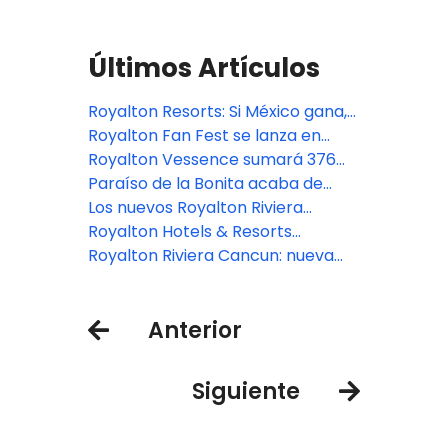
Últimos Artículos
Royalton Resorts: Si México gana,
ganamos todos
Royalton Fan Fest se lanza en
2026 con una celebración global
Royalton Vessence sumará 376
del fútbol y paquetes exclusivos
nuevas habitaciones en Cancún
Paraíso de la Bonita acaba de
cambiar el significado del lujo con
Los nuevos Royalton Riviera
todo incluido con la inauguración
Cancún y Royalton Hideaway
Royalton Hotels & Resorts
de The Reserve
Riviera Cancun reciben a sus
presenta la nueva Royalton
Royalton Riviera Cancun: nueva
primeros huéspedes
Reserve Collection
experiencia todo incluido
Anterior
Siguiente