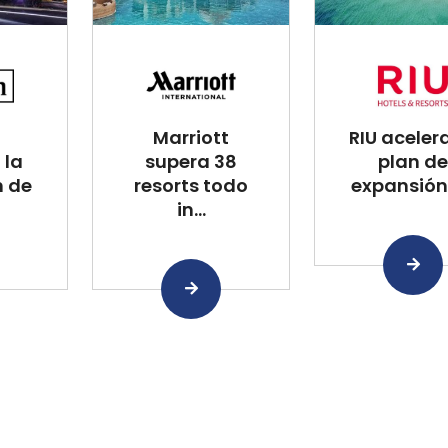
Marriott
RIU aceler
 la
supera 38
plan de
n de
resorts todo
expansión 
in...