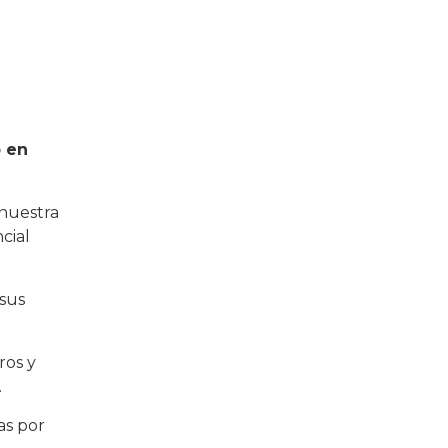
 en
 nuestra
cial
 sus
ros y
.
as por