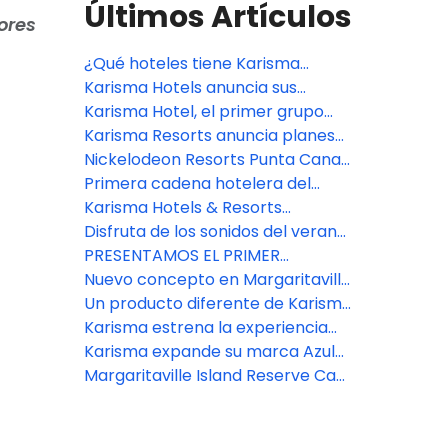
Últimos Artículos
ores
¿Qué hoteles tiene Karisma
Resorts ahora?
Karisma Hotels anuncia sus
planes de expansión para 2024
Karisma Hotel, el primer grupo
hotelero que tiene Autism
Karisma Resorts anuncia planes
Concierge
de desarrollo para el
Nickelodeon Resorts Punta Cana
Margaritaville Island Reserve®
uno de los 17 mejores complejos
Primera cadena hotelera del
Resort en Roatán, Honduras.
caribeños
mundo en disponer de concierge
Karisma Hotels & Resorts
para clientes autistas
aparece en las listas de los
Disfruta de los sonidos del verano
mejores hoteles todo incluido
en los destinos turísticos todo
PRESENTAMOS EL PRIMER
incluido de Margaritaville
MARGARITAVILLE BEACH RESORT
Nuevo concepto en Margaritaville
AMBERGRIS CAYE, BELICE
Island Reserve Cap Cana
Un producto diferente de Karisma
Resorts
Karisma estrena la experiencia
Nama-Stay.
Karisma expande su marca Azul
Beach
Margaritaville Island Reserve Cap
Cana abre en Octubre 2021.