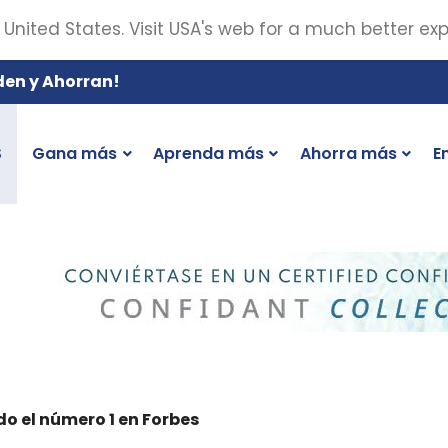
 United States. Visit USA's web for a much better ex
den y Ahorran!
S
Gana más
Aprenda más
Ahorra más
E
o el número 1 en Forbes