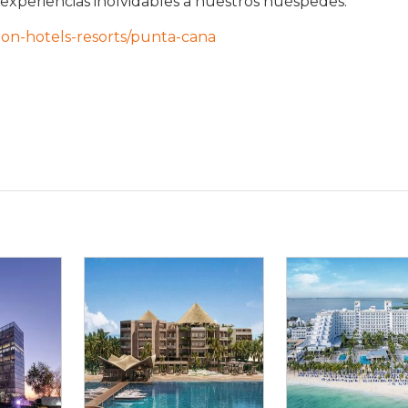
 experiencias inolvidables a nuestros huéspedes.
eon-hotels-resorts/punta-cana