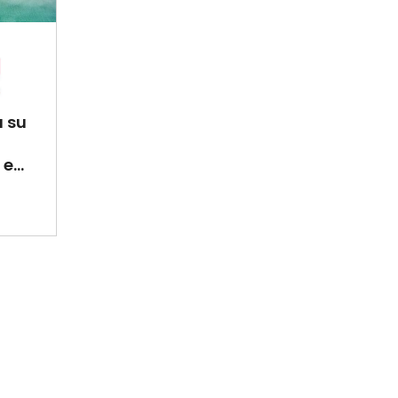
a su
e...