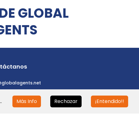
 DE GLOBAL
GENTS
táctanos
@globalagents.net
.
Más Info
Rechazar
¡Entendido!!