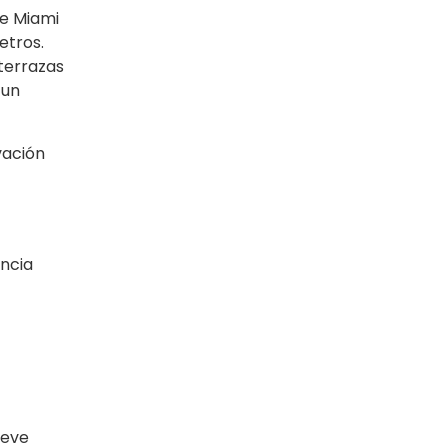
de Miami
etros.
terrazas
 un
vación
ancia
ueve