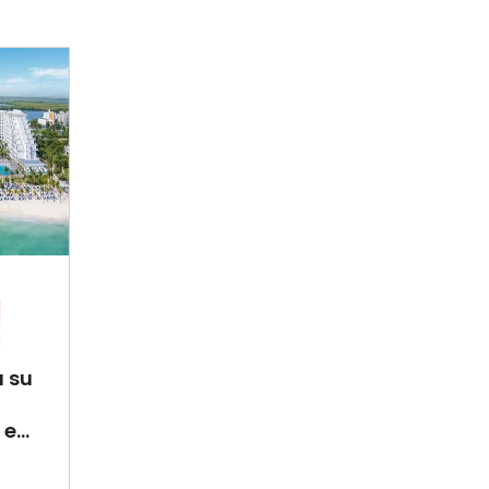
a su
e...