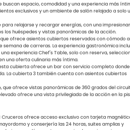
e buscan espacio, comodidad y una experiencia más ínt
ientos exclusivos y un ambiente de salón relajado a solo 
e para relajarse y recargar energías, con una impresiona
s los huéspedes y vistas panorámicas de la acción.
, que ofrece asientos cubiertos reservados con cómodo 
de semana de carreras. La experiencia gastronómica inclu
y una experiencia Chef's Table, solo con reserva, selecci
n una oferta culinaria más íntima.
 esta cubierta ofrece un bar con servicio completo donde
a. La cubierta 3 también cuenta con asientos cubiertos
o, que ofrece vistas panorámicas de 360 grados del circuit
levado ofrece una vista privilegiada de la acción en la pis
C Cruceros ofrece acceso exclusivo con tarjeta magnétic
 mayordomo y conserjería las 24 horas, suites amplias y