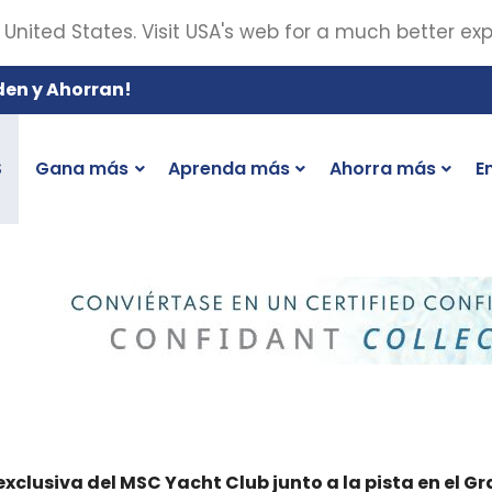
 United States. Visit USA's web for a much better ex
den y Ahorran!
S
Gana más
Aprenda más
Ahorra más
E
xclusiva del MSC Yacht Club junto a la pista en el G