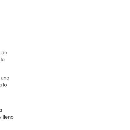
i de
la
 una
a lo
a
 lleno