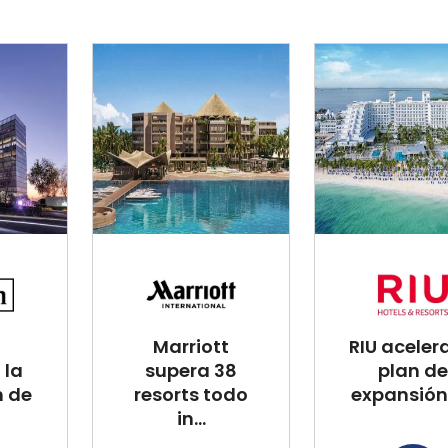
Marriott
RIU aceler
 la
supera 38
plan de
n de
resorts todo
expansión 
in...