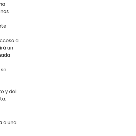
ima
unos
nte
acceso a
irá un
onada
 se
o y del
ta.
a a una