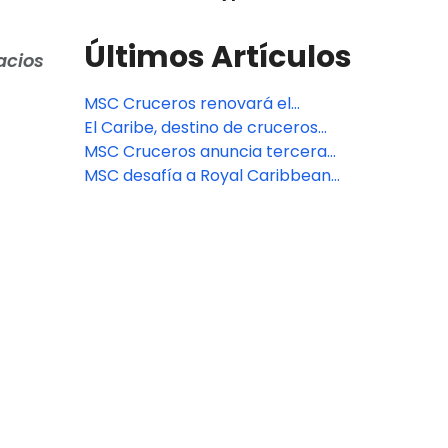
Últimos Artículos
acios
MSC Cruceros renovará el
restaurante MSC Yacht Club en
El Caribe, destino de cruceros
todos los barcos de la clase
favorito de los españoles en 2025
MSC Cruceros anuncia tercera
Fantasia
embarcación en Buenos Aires
MSC desafía a Royal Caribbean
para la temporada 2024-2025
en el Caribe con su barco más
nuevo