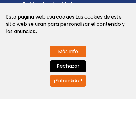
Política de privacidad
Política de cookies
Esta página web usa cookies Las cookies de este
sitio web se usan para personalizar el contenido y
Nota Legal y Condiciones de Uso de la
los anuncios..
Web
Más Info
Contáctanos
Rechazar
info@globalagents.net
¡Entendido!!
Contáctanos
Noticias
Empleos
Newsletters
© 2026 Developed with
ULANDU