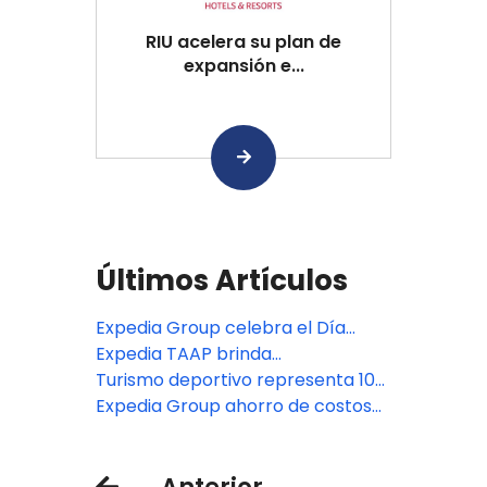
RIU acelera su plan de
expansión e...
Últimos Artículos
Expedia Group celebra el Día
Mundial del Asesor de Viajes y
Expedia TAAP brinda
destaca tres décadas de apoyo al
herramientas nuevas a los
Turismo deportivo representa 10%
sector
agentes de viajes para impulsar el
del gasto turístico global: Expedia
Expedia Group ahorro de costos
crecimiento y la eficiencia
Group
en la nube para el turismo