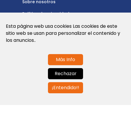
Sobre nosotros
Política de privacidad
Política de cookies
Esta página web usa cookies Las cookies de este
sitio web se usan para personalizar el contenido y
Nota Legal y Condiciones de Uso de la
los anuncios..
Web
Más Info
Contáctanos
Rechazar
info@globalagents.net
¡Entendido!!
Contáctanos
Noticias
Empleos
Newsletters