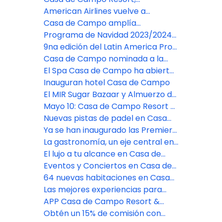
familiar en Playa Minitas
destacado como un resort
American Airlines vuelve a
"Imprescindible" en el 2025
conectar Miami y La Romana con
Casa de Campo amplía
un vuelo diario
instalaciones con dos nuevas
Programa de Navidad 2023/2024
canchas de pádel
en Casa de Campo Resort
9na edición del Latin America Pro-
Am listo para llevarse a cabo en
Casa de Campo nominada a la
Casa de Campo
mejor marca de hoteles de lujo
El Spa Casa de Campo ha abierto
sus puertas
Inauguran hotel Casa de Campo
El MIR Sugar Bazaar y Almuerzo de
Dama 2023
Mayo 10: Casa de Campo Resort &
Villas: El destino de bienestar de
Nuevas pistas de padel en Casa
lujo
de Campo Resort
Ya se han inaugurado las Premier
Suites en Casa de Campo Resort
La gastronomía, un eje central en
Casa de Campo Resort
El lujo a tu alcance en Casa de
Campo Resort
Eventos y Conciertos en Casa de
Campo Resort & Villas
64 nuevas habitaciones en Casa
de Campo Resort & Villas
Las mejores experiencias para
grupos en el Caribe
APP Casa de Campo Resort &
Villas
Obtén un 15% de comisión con