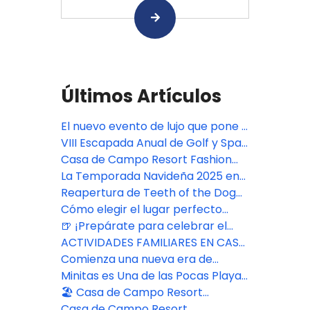
Últimos Artículos
El nuevo evento de lujo que pone a
República Dominicana en el mapa
VIII Escapada Anual de Golf y Spa
de la moda - Casa de Campo
para Parejas en Casa de Campo
Casa de Campo Resort Fashion
Fashion Week
Resort
Week
La Temporada Navideña 2025 en
Casa de Campo Resort ofreció
Reapertura de Teeth of the Dog
tradiciones clásicas y experiencias
en Casa de Campo Resort
Cómo elegir el lugar perfecto
familiares
para una boda en Casa de Campo
🍺 ¡Prepárate para celebrar el
Resort & Villas® Resort
Oktoberfest Chavón!
ACTIVIDADES FAMILIARES EN CASA
DE CAMPO RESORT
Comienza una nueva era de
belleza consciente en The Spa
Minitas es Una de las Pocas Playas
Casa de Campo Resort
Libres de Algas en el Caribe
🏖️ Casa de Campo Resort
presenta su nuevo espacio
Casa de Campo Resort,