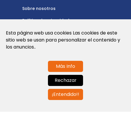
Sobre nosotros
Política de privacidad
Política de cookies
Esta página web usa cookies Las cookies de este
sitio web se usan para personalizar el contenido y
Nota Legal y Condiciones de Uso de la
los anuncios..
Web
Más Info
Contáctanos
Rechazar
info@globalagents.net
¡Entendido!!
Contáctanos
Noticias
Empleos